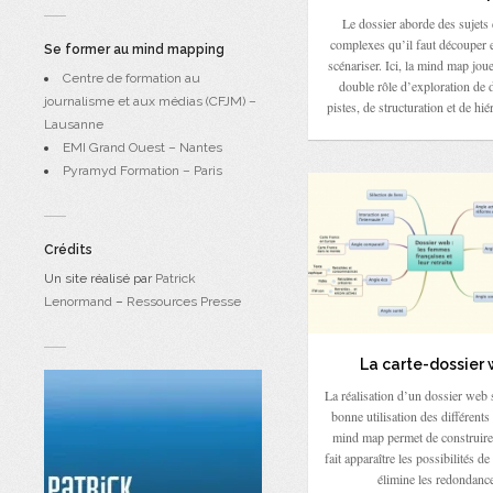
Le dossier aborde des sujets 
complexes qu’il faut découper e
Se former au mind mapping
scénariser. Ici, la mind map joue
Centre de formation au
double rôle d’exploration de d
journalisme et aux médias (CFJM) –
pistes, de structuration et de hié
Lausanne
EMI Grand Ouest – Nantes
Pyramyd Formation – Paris
Crédits
Un site réalisé par
Patrick
Lenormand
–
Ressources Presse
La carte-dossier
La réalisation d’un dossier web
bonne utilisation des différent
mind map permet de construire 
fait apparaître les possibilités de
élimine les redondance