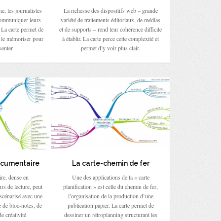
e, les journalistes
La richesse des dispositifs web – grande
communiquer leurs
variété de traitements éditoriaux, de médias
 La carte permet de
et de supports – rend leur cohérence difficile
e le mémoriser pour
à établir. La carte perce cette complexité et
senter.
permet d’y voir plus clair.
cumentaire
La carte-chemin de fer
e, dense en
Une des applications de la « carte
rs de lecture, peut
planification » est celle du chemin de fer,
 scénarisé avec une
l’organisation de la production d’une
e de bloc-notes, de
publication papier. La carte permet de
e créativité.
dessiner un rétroplanning structurant les