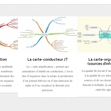
tion
La carte-conducteur JT
La carte-org
(sources d’in
e multitude
La « carte planification » permet aux
La qualité du travail d’un 
de nombreux
journalistes d’établir un conducteur, c’est-à-
à la qualité de ses inf
ièrement des
dire d’organiser dans le temps la production
sources et de ses docu
tion organise
d’un journal télévisé ou d’une émission de
densité et lisibilité, la c
 essentiel.
radio et d’en visualiser le déroulé avec
outil très app
précision.