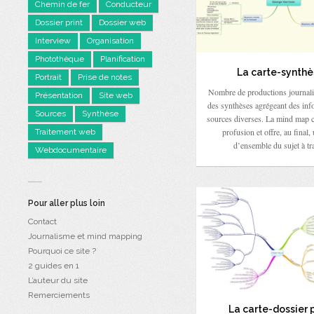
Chemin de fer
Conducteur
Dossier print
Dossier web
Interview
Organisation
Photothèque
Planification
La carte-synthè
Portrait
Prise de notes
Nombre de productions journali
Présentation
Site web
des synthèses agrégeant des inf
Sources
Synthèse
sources diverses. La mind map ca
profusion et offre, au final,
Traitement web
d’ensemble du sujet à tra
Webdocumentaire
Pour aller plus loin
Contact
Journalisme et mind mapping
Pourquoi ce site ?
2 guides en 1
L’auteur du site
Remerciements
La carte-dossier p