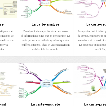
se
La carte-analyse
La carte-re
stiques sont
L’analyse traite en profondeur une masse
Le reporter doit à la fois 
ormations de
d’informations et les met en perspective. La
de terrain, collecter sur p
nalise cette
carte permet une collecte systématique des
sensations et reconstruire
 une vue
chiffres, citations, idées et un réagencement
La carte est l’outil idéa
iter.
cohérent de l’ensemble.
ces 3 éta
rint
La carte-enquête
La carte-pré