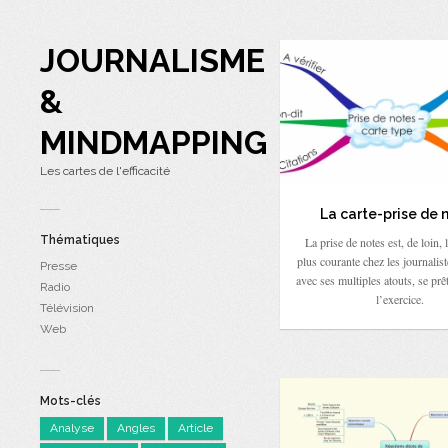
JOURNALISME
&
MINDMAPPING
Les cartes de l'efficacité
La carte-prise de 
Thématiques
La prise de notes est, de loin, l
plus courante chez les journalist
Presse
avec ses multiples atouts, se prêt
Radio
l’exercice.
Télévision
Web
Mots-clés
Analyse
Angles
Article