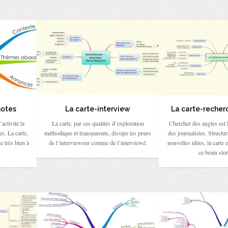
notes
La carte-interview
La carte-recher
’activité la
La carte, par ses qualités d’exploration
Chercher des angles est l
es. La carte,
méthodique et transparente, dissipe les peurs
des journalistes. Structur
e très bien à
de l’intervieweur comme de l’interviewé.
nouvelles idées, la carte e
ce brain sto