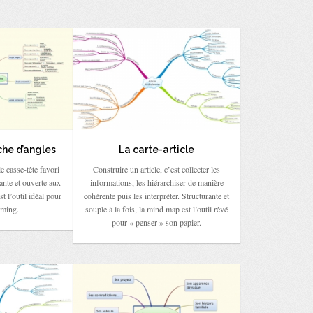
che d’angles
La carte-article
e casse-tête favori
Construire un article, c’est collecter les
ante et ouverte aux
informations, les hiérarchiser de manière
st l’outil idéal pour
cohérente puis les interpréter. Structurante et
rming.
souple à la fois, la mind map est l’outil rêvé
pour « penser » son papier.