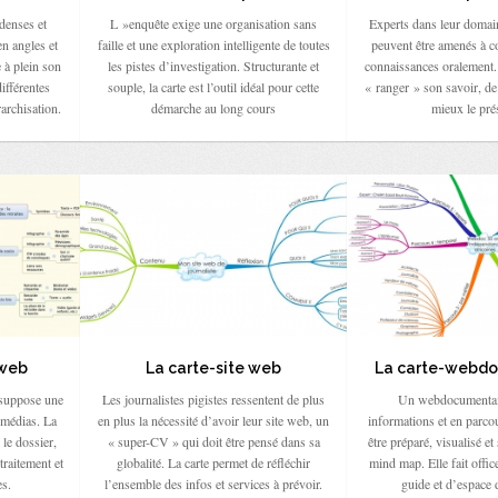
denses et
L »enquête exige une organisation sans
Experts dans leur domain
n angles et
faille et une exploration intelligente de toutes
peuvent être amenés à 
 à plein son
les pistes d’investigation. Structurante et
connaissances oralement.
ifférentes
souple, la carte est l’outil idéal pour cette
« ranger » son savoir, d
rarchisation.
démarche au long cours
mieux le pré
 web
La carte-site web
La carte-webdo
 suppose une
Les journalistes pigistes ressentent de plus
Un webdocumentair
s médias. La
en plus la nécessité d’avoir leur site web, un
informations et en parcou
le dossier,
« super-CV » qui doit être pensé dans sa
être préparé, visualisé et
 traitement et
globalité. La carte permet de réfléchir
mind map. Elle fait offic
s.
l’ensemble des infos et services à prévoir.
guide et d’espace d