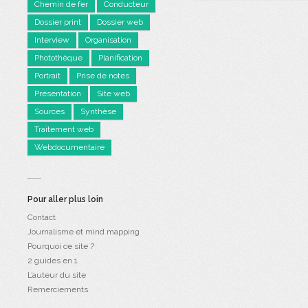
Chemin de fer
Conducteur
Dossier print
Dossier web
Interview
Organisation
Photothèque
Planification
Portrait
Prise de notes
Présentation
Site web
Sources
Synthèse
Traitement web
Webdocumentaire
Pour aller plus loin
Contact
Journalisme et mind mapping
Pourquoi ce site ?
2 guides en 1
L’auteur du site
Remerciements