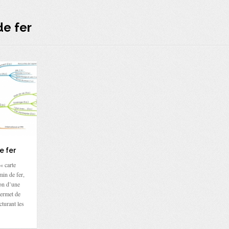
de fer
e fer
« carte
min de fer,
ion d’une
permet de
cturant les