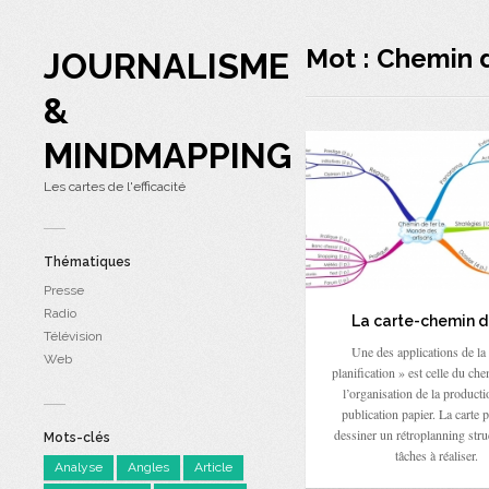
Mot : Chemin 
JOURNALISME
&
MINDMAPPING
Les cartes de l'efficacité
Thématiques
Presse
Radio
La carte-chemin d
Télévision
Une des applications de la 
Web
planification » est celle du che
l’organisation de la product
publication papier. La carte 
dessiner un rétroplanning stru
Mots-clés
tâches à réaliser.
Analyse
Angles
Article