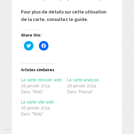
Pour plus de détails sur cette utilisation
de la carte, consultez le guide.
Share this:
Cliquez
Cliquez
pour
pour
partager
partager
sur
sur
Twitter(ouvre
Facebook(ouvre
dans
dans
une
une
Articles similaires
nouvelle
nouvelle
fenêtre)
fenêtre)
La carte-dossier web
La carte-analyse
26 janvier 2014
26 janvier 2014
Dans "Web"
Dans "Presse"
La carte-site web
26 janvier 2014
Dans "Web"